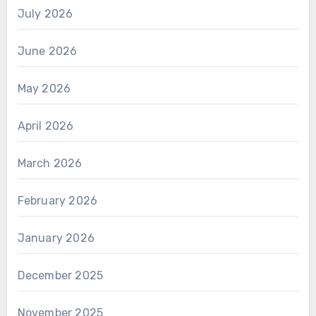
July 2026
June 2026
May 2026
April 2026
March 2026
February 2026
January 2026
December 2025
November 2025