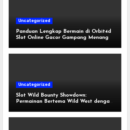
Uncategorized
Panduan Lengkap Bermain di Orbit4d
Slot Online Gacor Gampang Menang
Uncategorized
Slot Wild Bounty Showdown:
Permainan Bertema Wild West dengan
Fitur Bonus Menarik