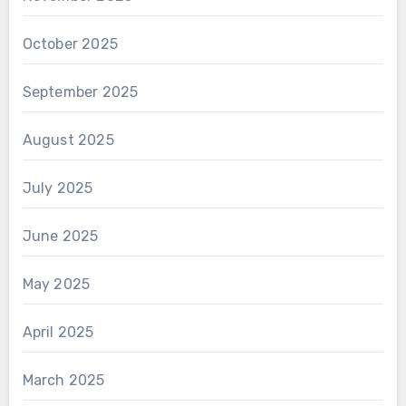
October 2025
September 2025
August 2025
July 2025
June 2025
May 2025
April 2025
March 2025