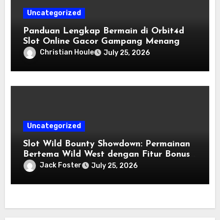
Uncategorized
Panduan Lengkap Bermain di Orbit4d
Slot Online Gacor Gampang Menang
Christian Houle
July 25, 2026
Uncategorized
Slot Wild Bounty Showdown: Permainan
Bertema Wild West dengan Fitur Bonus
Menarik
Jack Foster
July 25, 2026