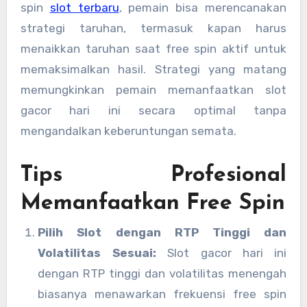
spin
slot terbaru
, pemain bisa merencanakan
strategi taruhan, termasuk kapan harus
menaikkan taruhan saat free spin aktif untuk
memaksimalkan hasil. Strategi yang matang
memungkinkan pemain memanfaatkan slot
gacor hari ini secara optimal tanpa
mengandalkan keberuntungan semata.
Tips Profesional
Memanfaatkan Free Spin
Pilih Slot dengan RTP Tinggi dan
Volatilitas Sesuai:
Slot gacor hari ini
dengan RTP tinggi dan volatilitas menengah
biasanya menawarkan frekuensi free spin