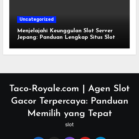
Uncategorized
Menjelajahi Keunggulan Slot Server
Jepang: Panduan Lengkap Situs Slot
Luar Negeri Terpercaya
Taco-Royale.com | Agen Slot
Gacor Terpercaya: Panduan
Memilih yang Tepat
slot