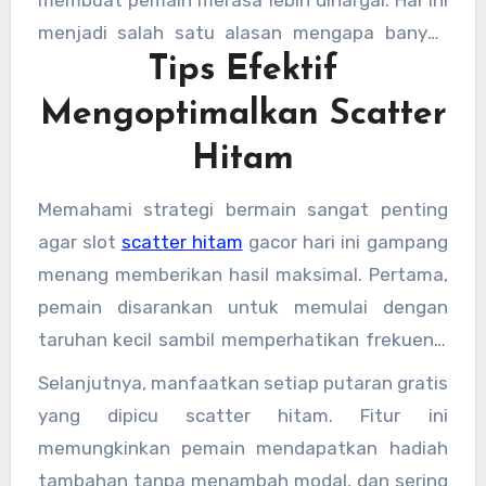
keberuntungan semata.
menjadi salah satu alasan mengapa banyak
Tips Efektif
pemain loyal tetap memilih situs tertentu
untuk bermain slot Mahjong dengan scatter
Mengoptimalkan Scatter
hitam.
Hitam
Memahami strategi bermain sangat penting
agar slot
scatter hitam
gacor hari ini gampang
menang memberikan hasil maksimal. Pertama,
pemain disarankan untuk memulai dengan
taruhan kecil sambil memperhatikan frekuensi
kemunculan scatter hitam. Dengan cara ini,
Selanjutnya, manfaatkan setiap putaran gratis
pemain bisa mengamati pola permainan
yang dipicu scatter hitam. Fitur ini
sebelum meningkatkan taruhan, sehingga
memungkinkan pemain mendapatkan hadiah
risiko kerugian lebih rendah.
tambahan tanpa menambah modal, dan sering