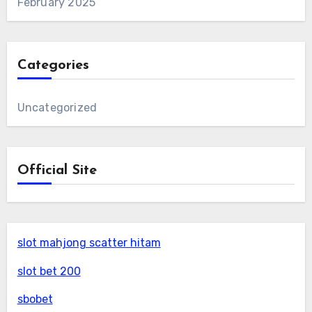
February 2025
Categories
Uncategorized
Official Site
slot mahjong scatter hitam
slot bet 200
sbobet