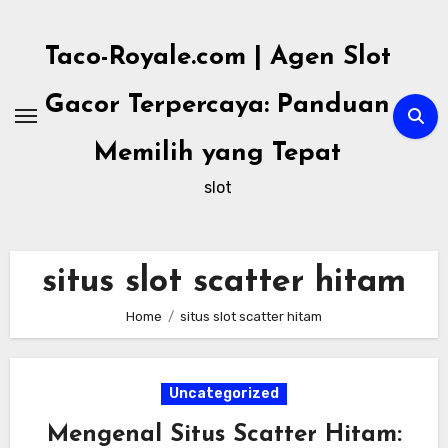
Skip
to
Taco-Royale.com | Agen Slot
content
Gacor Terpercaya: Panduan
Memilih yang Tepat
slot
situs slot scatter hitam
Home
situs slot scatter hitam
Uncategorized
Mengenal Situs Scatter Hitam: