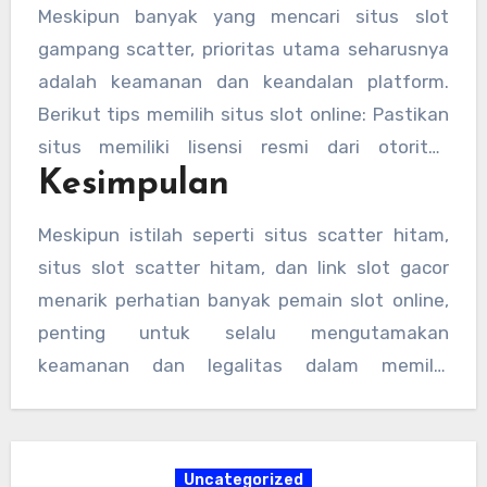
dibayarnya kemenangan
Meskipun banyak yang mencari situs slot
gampang scatter, prioritas utama seharusnya
adalah keamanan dan keandalan platform.
Berikut tips memilih situs slot online: Pastikan
situs memiliki lisensi resmi dari otoritas
Kesimpulan
perjudian terkemuka Periksa reputasi dan
ulasan dari pemain lain Verifikasi metode
Meskipun istilah seperti situs scatter hitam,
pembayaran yang aman dan terpercaya
situs slot scatter hitam, dan link slot gacor
Pastikan tersedia layanan customer service
menarik perhatian banyak pemain slot online,
yang responsif Uji kelancaran platform dan
penting untuk selalu mengutamakan
kualitas game yang ditawarkan
keamanan dan legalitas dalam memilih
platform perjudian. Bermainlah dengan
bertanggung jawab, tetapkan batas waktu
dan budget, dan ingatlah bahwa perjudian
Uncategorized