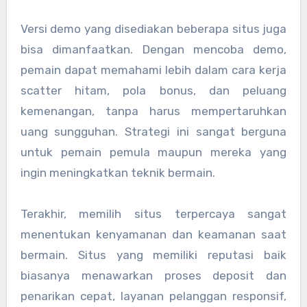
Versi demo yang disediakan beberapa situs juga
bisa dimanfaatkan. Dengan mencoba demo,
pemain dapat memahami lebih dalam cara kerja
scatter hitam, pola bonus, dan peluang
kemenangan, tanpa harus mempertaruhkan
uang sungguhan. Strategi ini sangat berguna
untuk pemain pemula maupun mereka yang
ingin meningkatkan teknik bermain.
Terakhir, memilih situs terpercaya sangat
menentukan kenyamanan dan keamanan saat
bermain. Situs yang memiliki reputasi baik
biasanya menawarkan proses deposit dan
penarikan cepat, layanan pelanggan responsif,