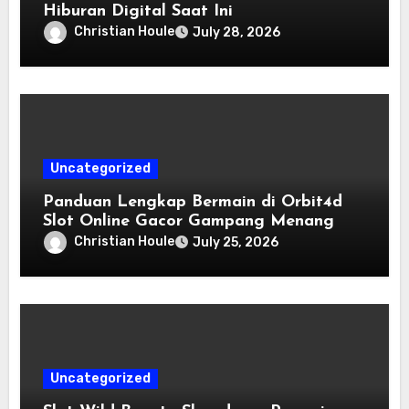
Hiburan Digital Saat Ini
Christian Houle
July 28, 2026
Uncategorized
Panduan Lengkap Bermain di Orbit4d
Slot Online Gacor Gampang Menang
Christian Houle
July 25, 2026
Uncategorized