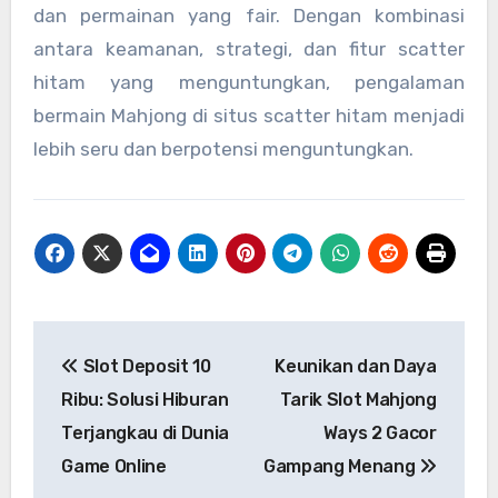
dan permainan yang fair. Dengan kombinasi
antara keamanan, strategi, dan fitur scatter
hitam yang menguntungkan, pengalaman
bermain Mahjong di situs scatter hitam menjadi
lebih seru dan berpotensi menguntungkan.
Post
Slot Deposit 10
Keunikan dan Daya
navigation
Ribu: Solusi Hiburan
Tarik Slot Mahjong
Terjangkau di Dunia
Ways 2 Gacor
Game Online
Gampang Menang