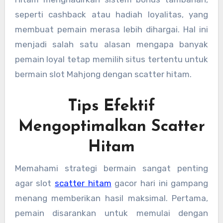
seperti cashback atau hadiah loyalitas, yang
membuat pemain merasa lebih dihargai. Hal ini
menjadi salah satu alasan mengapa banyak
pemain loyal tetap memilih situs tertentu untuk
bermain slot Mahjong dengan scatter hitam.
Tips Efektif
Mengoptimalkan Scatter
Hitam
Memahami strategi bermain sangat penting
agar slot
scatter hitam
gacor hari ini gampang
menang memberikan hasil maksimal. Pertama,
pemain disarankan untuk memulai dengan