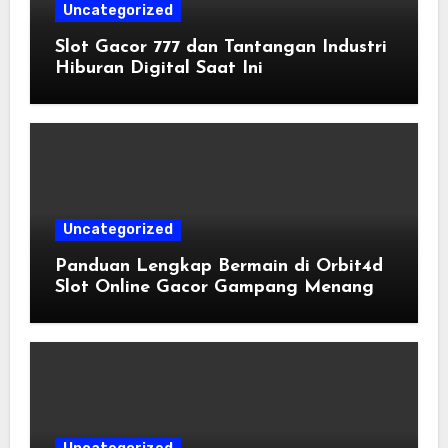
Uncategorized
Slot Gacor 777 dan Tantangan Industri
Hiburan Digital Saat Ini
Uncategorized
Panduan Lengkap Bermain di Orbit4d
Slot Online Gacor Gampang Menang