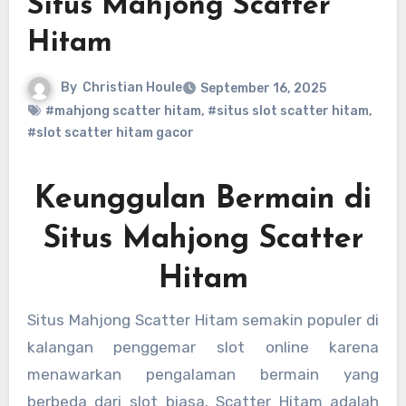
Situs Mahjong Scatter
Hitam
By
Christian Houle
September 16, 2025
#mahjong scatter hitam
,
#situs slot scatter hitam
,
#slot scatter hitam gacor
Keunggulan Bermain di
Situs Mahjong Scatter
Hitam
Situs Mahjong Scatter Hitam semakin populer di
kalangan penggemar slot online karena
menawarkan pengalaman bermain yang
berbeda dari slot biasa. Scatter Hitam adalah