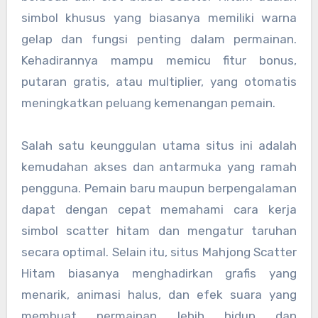
simbol khusus yang biasanya memiliki warna
gelap dan fungsi penting dalam permainan.
Kehadirannya mampu memicu fitur bonus,
putaran gratis, atau multiplier, yang otomatis
meningkatkan peluang kemenangan pemain.
Salah satu keunggulan utama situs ini adalah
kemudahan akses dan antarmuka yang ramah
pengguna. Pemain baru maupun berpengalaman
dapat dengan cepat memahami cara kerja
simbol scatter hitam dan mengatur taruhan
secara optimal. Selain itu, situs Mahjong Scatter
Hitam biasanya menghadirkan grafis yang
menarik, animasi halus, dan efek suara yang
membuat permainan lebih hidup dan