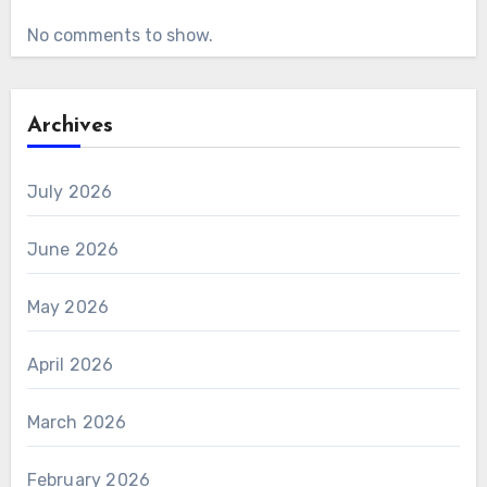
No comments to show.
Archives
July 2026
June 2026
May 2026
April 2026
March 2026
February 2026