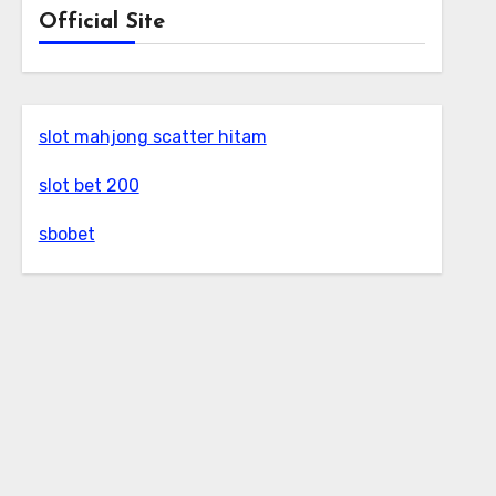
Official Site
slot mahjong scatter hitam
slot bet 200
sbobet