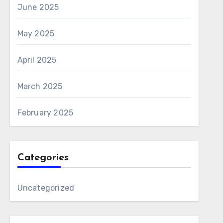
June 2025
May 2025
April 2025
March 2025
February 2025
Categories
Uncategorized