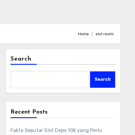
Home
slot resmi
Search
Search
Recent Posts
Fakta Seputar Slot Depo 10K yang Perlu