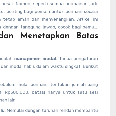
besar. Namun, seperti semua permainan judi,
itu, penting bagi pemain untuk bermain secara
 tetap aman dan menyenangkan. Artikel ini
n dengan tanggung jawab, cocok bagi pemula
 dan Menetapkan Batas
adalah
manajemen modal
. Tanpa pengaturan
 dan modal habis dalam waktu singkat. Berikut
Sebelum mulai bermain, tentukan jumlah uang
dal Rp500.000, batasi hanya untuk satu sesi
an lain.
lu
: Memulai dengan taruhan rendah membantu