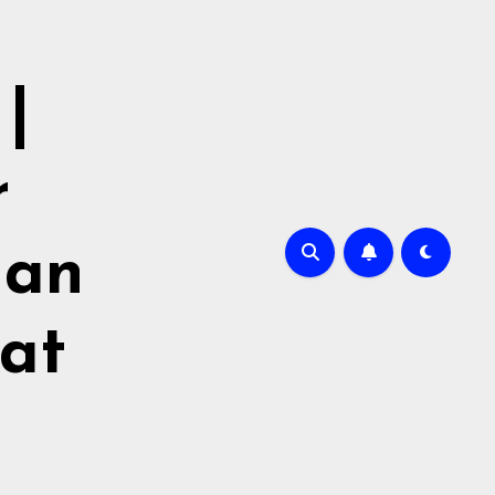
|
r
uan
at