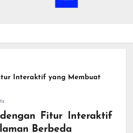
tur Interaktif yang Membuat
ts
engan Fitur Interaktif
laman Berbeda