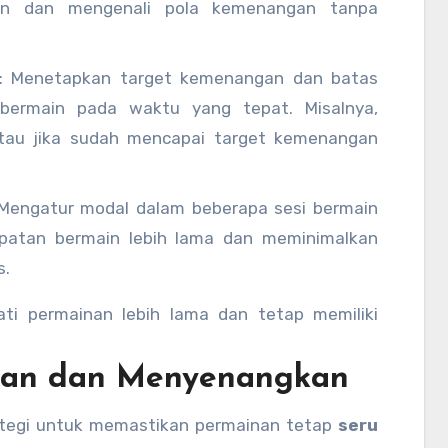
an dan mengenali pola kemenangan tanpa
: Menetapkan target kemenangan dan batas
bermain pada waktu yang tepat. Misalnya,
atau jika sudah mencapai target kemenangan
 Mengatur modal dalam beberapa sesi bermain
atan bermain lebih lama dan meminimalkan
s.
ati permainan lebih lama dan tetap memiliki
Aman dan Menyenangkan
rategi untuk memastikan permainan tetap
seru