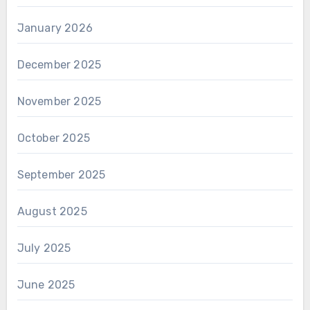
January 2026
December 2025
November 2025
October 2025
September 2025
August 2025
July 2025
June 2025