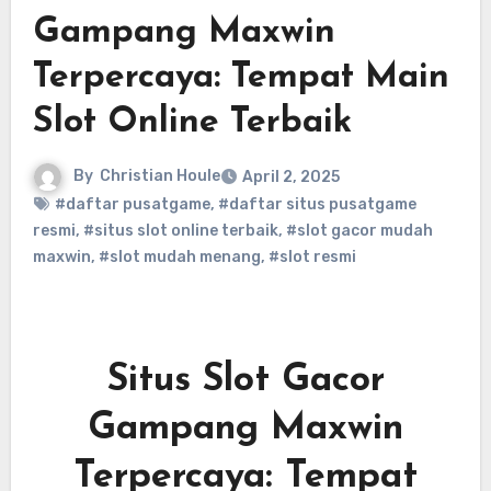
Gampang Maxwin
Terpercaya: Tempat Main
Slot Online Terbaik
By
Christian Houle
April 2, 2025
#daftar pusatgame
,
#daftar situs pusatgame
resmi
,
#situs slot online terbaik
,
#slot gacor mudah
maxwin
,
#slot mudah menang
,
#slot resmi
Situs Slot Gacor
Gampang Maxwin
Terpercaya: Tempat