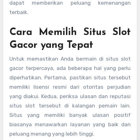
dapat memberikan peluang kemenangan
terbaik.
Cara Memilih Situs Slot
Gacor yang Tepat
Untuk memastikan Anda bermain di situs slot
gacor terpercaya, ada beberapa hal yang perlu
diperhatikan. Pertama, pastikan situs tersebut
memiliki lisensi resmi dari otoritas perjudian
yang diakui. Kedua, periksa ulasan dan reputasi
situs slot tersebut di kalangan pemain lain.
Situs yang memiliki banyak ulasan positif
biasanya menawarkan layanan yang baik dan
peluang menang yang lebih tinggi.