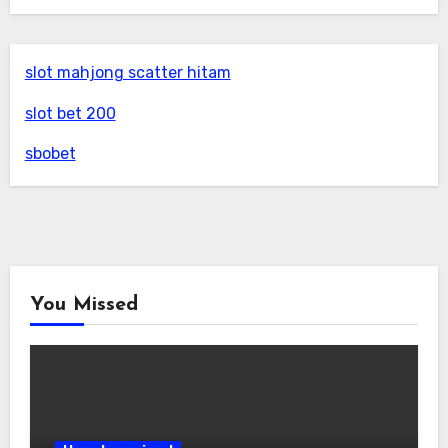
slot mahjong scatter hitam
slot bet 200
sbobet
You Missed