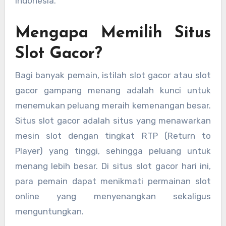
Indonesia.
Mengapa Memilih Situs
Slot Gacor?
Bagi banyak pemain, istilah slot gacor atau slot
gacor gampang menang adalah kunci untuk
menemukan peluang meraih kemenangan besar.
Situs slot gacor adalah situs yang menawarkan
mesin slot dengan tingkat RTP (Return to
Player) yang tinggi, sehingga peluang untuk
menang lebih besar. Di situs slot gacor hari ini,
para pemain dapat menikmati permainan slot
online yang menyenangkan sekaligus
menguntungkan.