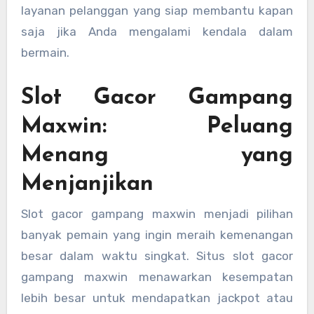
layanan pelanggan yang siap membantu kapan
saja jika Anda mengalami kendala dalam
bermain.
Slot Gacor Gampang
Maxwin: Peluang
Menang yang
Menjanjikan
Slot gacor gampang maxwin menjadi pilihan
banyak pemain yang ingin meraih kemenangan
besar dalam waktu singkat. Situs slot gacor
gampang maxwin menawarkan kesempatan
lebih besar untuk mendapatkan jackpot atau