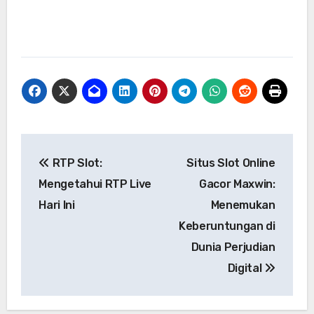
Post
RTP Slot:
Situs Slot Online
navigation
Mengetahui RTP Live
Gacor Maxwin:
Hari Ini
Menemukan
Keberuntungan di
Dunia Perjudian
Digital