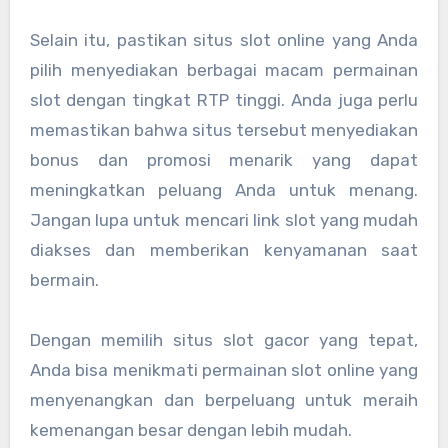
Selain itu, pastikan situs slot online yang Anda
pilih menyediakan berbagai macam permainan
slot dengan tingkat RTP tinggi. Anda juga perlu
memastikan bahwa situs tersebut menyediakan
bonus dan promosi menarik yang dapat
meningkatkan peluang Anda untuk menang.
Jangan lupa untuk mencari link slot yang mudah
diakses dan memberikan kenyamanan saat
bermain.
Dengan memilih situs slot gacor yang tepat,
Anda bisa menikmati permainan slot online yang
menyenangkan dan berpeluang untuk meraih
kemenangan besar dengan lebih mudah.