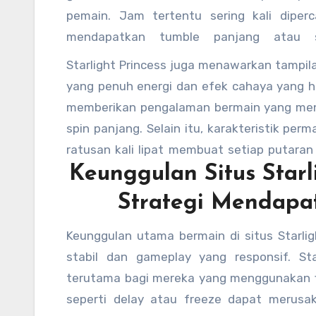
pemain. Jam tertentu sering kali diper
mendapatkan tumble panjang atau s
berpengalaman biasanya memulai permai
Starlight Princess juga menawarkan tampil
seperti melihat apakah pengali sering tur
yang penuh energi dan efek cahaya yang hadi
simbol tinggi sering pecah. Ketika tand
memberikan pengalaman bermain yang men
menaikkan taruhan secara bertahap untuk
spin panjang. Selain itu, karakteristik p
ratusan kali lipat membuat setiap putaran
Keunggulan Situs Starl
bahkan menunggu momen tertentu di mana 
dapat menghasilkan kemenangan besar hanya
Strategi Mendapa
membuat permainan ini semakin diminati di 
Keunggulan utama bermain di situs Starlig
stabil dan gameplay yang responsif. Sta
terutama bagi mereka yang menggunakan fit
seperti delay atau freeze dapat merusa