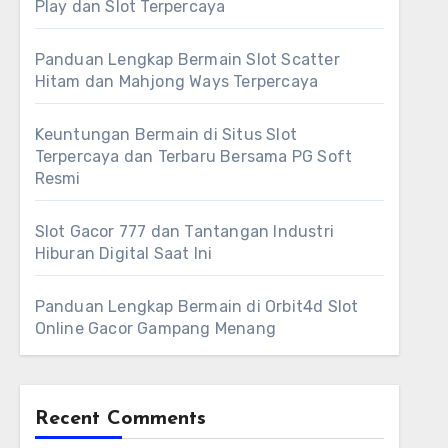
Play dan Slot Terpercaya
Panduan Lengkap Bermain Slot Scatter
Hitam dan Mahjong Ways Terpercaya
Keuntungan Bermain di Situs Slot
Terpercaya dan Terbaru Bersama PG Soft
Resmi
Slot Gacor 777 dan Tantangan Industri
Hiburan Digital Saat Ini
Panduan Lengkap Bermain di Orbit4d Slot
Online Gacor Gampang Menang
Recent Comments