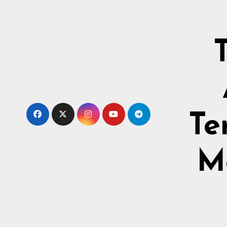
Skip
to
content
Te
M