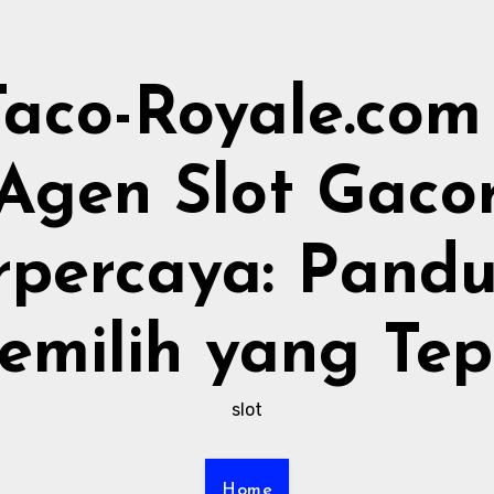
Taco-Royale.com 
Agen Slot Gaco
rpercaya: Pand
emilih yang Tep
slot
Home