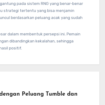
ergantung pada sistem RNG yang benar-benar
au strategi tertentu yang bisa menjamin
uncul berdasarkan peluang acak yang sudah
besar dalam membentuk persepsi ini. Pemain
gan dibandingkan kekalahan, sehingga
sil positif.
or dengan Peluang Tumble dan