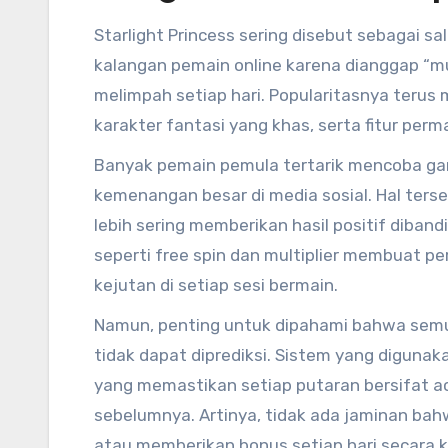
Starlight Princess
sering disebut sebagai sal
kalangan pemain online karena dianggap “
melimpah setiap hari. Popularitasnya terus 
karakter fantasi yang khas, serta fitur perm
Banyak pemain pemula tertarik mencoba gam
kemenangan besar di media sosial. Hal ter
lebih sering memberikan hasil positif dibandi
seperti free spin dan multiplier membuat pe
kejutan di setiap sesi bermain.
Namun, penting untuk dipahami bahwa semu
tidak dapat diprediksi. Sistem yang digun
yang memastikan setiap putaran bersifat aca
sebelumnya. Artinya, tidak ada jaminan b
atau memberikan bonus setiap hari secara k