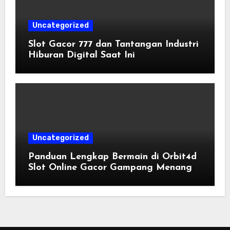
Uncategorized
Slot Gacor 777 dan Tantangan Industri
Hiburan Digital Saat Ini
Uncategorized
Panduan Lengkap Bermain di Orbit4d
Slot Online Gacor Gampang Menang