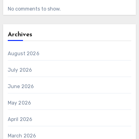
No comments to show.
Archives
August 2026
July 2026
June 2026
May 2026
April 2026
March 2026