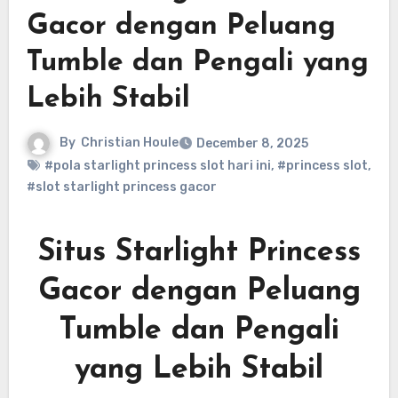
Gacor dengan Peluang
Tumble dan Pengali yang
Lebih Stabil
By
Christian Houle
December 8, 2025
#pola starlight princess slot hari ini
,
#princess slot
,
#slot starlight princess gacor
Situs Starlight Princess
Gacor dengan Peluang
Tumble dan Pengali
yang Lebih Stabil