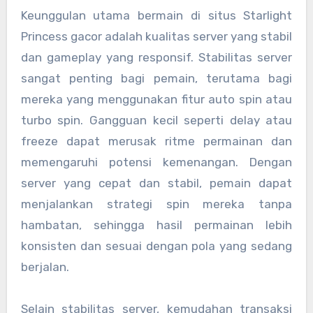
Keunggulan utama bermain di situs Starlight
Princess gacor adalah kualitas server yang stabil
dan gameplay yang responsif. Stabilitas server
sangat penting bagi pemain, terutama bagi
mereka yang menggunakan fitur auto spin atau
turbo spin. Gangguan kecil seperti delay atau
freeze dapat merusak ritme permainan dan
memengaruhi potensi kemenangan. Dengan
server yang cepat dan stabil, pemain dapat
menjalankan strategi spin mereka tanpa
hambatan, sehingga hasil permainan lebih
konsisten dan sesuai dengan pola yang sedang
berjalan.
Selain stabilitas server, kemudahan transaksi