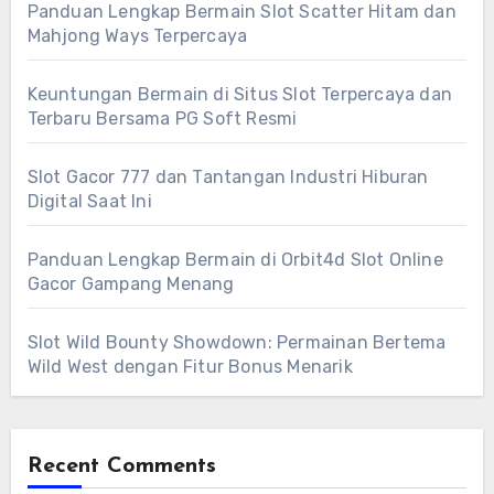
Panduan Lengkap Bermain Slot Scatter Hitam dan
Mahjong Ways Terpercaya
Keuntungan Bermain di Situs Slot Terpercaya dan
Terbaru Bersama PG Soft Resmi
Slot Gacor 777 dan Tantangan Industri Hiburan
Digital Saat Ini
Panduan Lengkap Bermain di Orbit4d Slot Online
Gacor Gampang Menang
Slot Wild Bounty Showdown: Permainan Bertema
Wild West dengan Fitur Bonus Menarik
Recent Comments