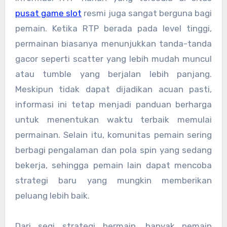
pusat game slot
resmi juga sangat berguna bagi
pemain. Ketika RTP berada pada level tinggi,
permainan biasanya menunjukkan tanda-tanda
gacor seperti scatter yang lebih mudah muncul
atau tumble yang berjalan lebih panjang.
Meskipun tidak dapat dijadikan acuan pasti,
informasi ini tetap menjadi panduan berharga
untuk menentukan waktu terbaik memulai
permainan. Selain itu, komunitas pemain sering
berbagi pengalaman dan pola spin yang sedang
bekerja, sehingga pemain lain dapat mencoba
strategi baru yang mungkin memberikan
peluang lebih baik.
Dari segi strategi bermain, banyak pemain