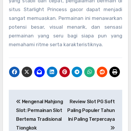
yang stabil dan cepat, pengalaman bermain di
situs Starlight Princess gacor dapat menjadi
sangat memuaskan. Permainan ini menawarkan
potensi besar, visual menarik, dan sensasi
permainan yang seru bagi siapa pun yang
memahami ritme serta karakteristiknya.
Post
Mengenal Mahjong
Review Slot PG Soft
navigation
Slot: Permainan Slot
Paling Populer Tahun
Bertema Tradisional
Ini Paling Terpercaya
Tiongkok