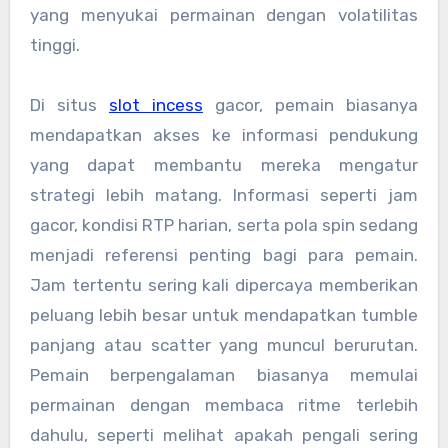
yang menyukai permainan dengan volatilitas
tinggi.
Di situs
slot incess
gacor, pemain biasanya
mendapatkan akses ke informasi pendukung
yang dapat membantu mereka mengatur
strategi lebih matang. Informasi seperti jam
gacor, kondisi RTP harian, serta pola spin sedang
menjadi referensi penting bagi para pemain.
Jam tertentu sering kali dipercaya memberikan
peluang lebih besar untuk mendapatkan tumble
panjang atau scatter yang muncul berurutan.
Pemain berpengalaman biasanya memulai
permainan dengan membaca ritme terlebih
dahulu, seperti melihat apakah pengali sering