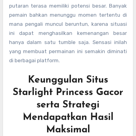
putaran terasa memiliki potensi besar. Banyak
pemain bahkan menunggu momen tertentu di
mana pengali muncul beruntun, karena situasi
ini dapat menghasilkan kemenangan besar
hanya dalam satu tumble saja. Sensasi inilah
yang membuat permainan ini semakin diminati
di berbagai platform.
Keunggulan Situs
Starlight Princess Gacor
serta Strategi
Mendapatkan Hasil
Maksimal