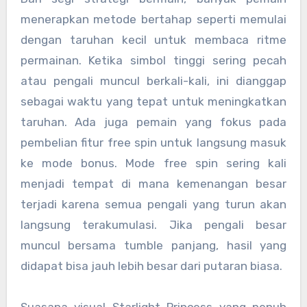
menerapkan metode bertahap seperti memulai
dengan taruhan kecil untuk membaca ritme
permainan. Ketika simbol tinggi sering pecah
atau pengali muncul berkali-kali, ini dianggap
sebagai waktu yang tepat untuk meningkatkan
taruhan. Ada juga pemain yang fokus pada
pembelian fitur free spin untuk langsung masuk
ke mode bonus. Mode free spin sering kali
menjadi tempat di mana kemenangan besar
terjadi karena semua pengali yang turun akan
langsung terakumulasi. Jika pengali besar
muncul bersama tumble panjang, hasil yang
didapat bisa jauh lebih besar dari putaran biasa.
Suasana visual Starlight Princess yang penuh