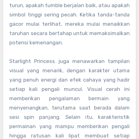
turun, apakah tumble berjalan baik, atau apakah
simbol tinggi sering pecah. Ketika tanda-tanda
gacor mulai terlihat, mereka mulai menaikkan
taruhan secara bertahap untuk memaksimalkan
potensi kemenangan.
Starlight Princess juga menawarkan tampilan
visual yang menarik, dengan karakter utama
yang penuh energi dan efek cahaya yang hadir
setiap kali pengali muncul. Visual cerah ini
memberikan pengalaman bermain yang
menyenangkan, terutama saat berada dalam
sesi spin panjang. Selain itu, karakteristik
permainan yang mampu memberikan pengali
hingga ratusan kali lipat membuat setiap